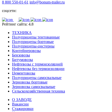
8 800 550-01-61
info@bonum-trailer.ru
соцсети:
Рейтинг сайта: 4.8
ТЕХНИКА
Полуприцепы тентованные
Полуприцепы бортовые
Полуприцепы-цистерны
Контейнеровозы
Бензовозы
Битумовозы
Нефтевозы с термоизоляцией
Нефтевозы без термоизоляции
Цементовозы
Полуприцепы самосвальные
Зерновозы бортовые
Зерновозы самосвальные
Сельскохозяйственная техника
О ЗАВОДЕ
Вакансии
Стажировки