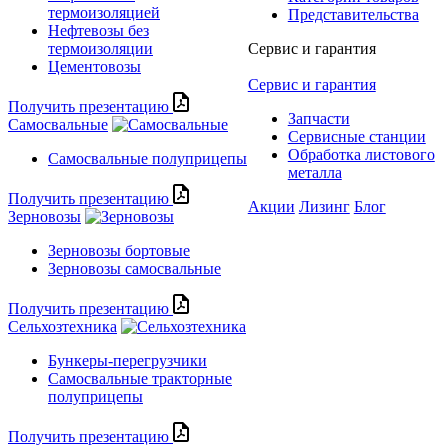
термоизоляцией
Представительства
Нефтевозы без
термоизоляции
Сервис и гарантия
Цементовозы
Сервис и гарантия
Получить презентацию
Запчасти
Самосвальные
Сервисные станции
Обработка листового
Самосвальные полуприцепы
металла
Получить презентацию
Акции
Лизинг
Блог
Зерновозы
Зерновозы бортовые
Зерновозы самосвальные
Получить презентацию
Сельхозтехника
Бункеры-перегрузчики
Самосвальные тракторные
полуприцепы
Получить презентацию