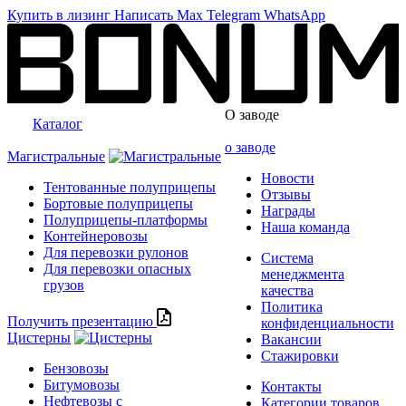
Купить в лизинг
Написать
Max
Telegram
WhatsApp
О заводе
Каталог
о заводе
Магистральные
Новости
Тентованные полуприцепы
Отзывы
Бортовые полуприцепы
Награды
Полуприцепы-платформы
Наша команда
Контейнеровозы
Для перевозки рулонов
Система
Для перевозки опасных
менеджмента
грузов
качества
Политика
Получить презентацию
конфиденциальности
Цистерны
Вакансии
Стажировки
Бензовозы
Битумовозы
Контакты
Нефтевозы с
Категории товаров